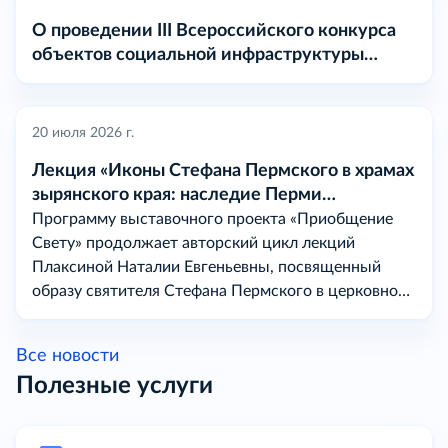
О проведении III Всероссийского конкурса
объектов социальной инфраструктуры
«МАРТ» в 2026 году
20 июля 2026 г.
Лекция «Иконы Стефана Пермского в храмах
зырянского края: наследие Перми
Вычегодской
Программу выставочного проекта «Приобщение
Свету» продолжает авторский цикл лекций
Плаксиной Наталии Евгеньевны, посвященный
образу святителя Стефана Пермского в церковном
искусстве на землях бывшей Перми Вычегодской.
Все новости
Полезные услуги