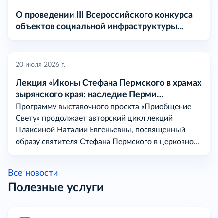
О проведении III Всероссийского конкурса
объектов социальной инфраструктуры
«МАРТ» в 2026 году
20 июля 2026 г.
Лекция «Иконы Стефана Пермского в храмах
зырянского края: наследие Перми
Вычегодской
Программу выставочного проекта «Приобщение
Свету» продолжает авторский цикл лекций
Плаксиной Наталии Евгеньевны, посвященный
образу святителя Стефана Пермского в церковном
искусстве на землях бывшей Перми Вычегодской.
Все новости
Полезные услуги