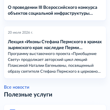
О проведении III Всероссийского конкурса
объектов социальной инфраструктуры
«МАРТ» в 2026 году
20 июля 2026 г.
Лекция «Иконы Стефана Пермского в храмах
зырянского края: наследие Перми
Вычегодской
Программу выставочного проекта «Приобщение
Свету» продолжает авторский цикл лекций
Плаксиной Наталии Евгеньевны, посвященный
образу святителя Стефана Пермского в церковном
искусстве на землях бывшей Перми Вычегодской.
Все новости
Полезные услуги