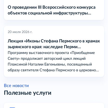
О проведении III Всероссийского конкурса
объектов социальной инфраструктуры
«МАРТ» в 2026 году
20 июля 2026 г.
Лекция «Иконы Стефана Пермского в храмах
зырянского края: наследие Перми
Вычегодской
Программу выставочного проекта «Приобщение
Свету» продолжает авторский цикл лекций
Плаксиной Наталии Евгеньевны, посвященный
образу святителя Стефана Пермского в церковном
искусстве на землях бывшей Перми Вычегодской.
Все новости
Полезные услуги