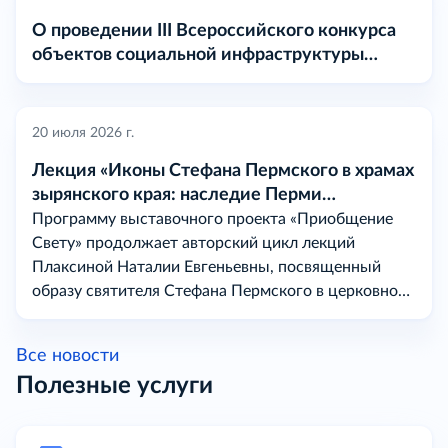
О проведении III Всероссийского конкурса
объектов социальной инфраструктуры
«МАРТ» в 2026 году
20 июля 2026 г.
Лекция «Иконы Стефана Пермского в храмах
зырянского края: наследие Перми
Вычегодской
Программу выставочного проекта «Приобщение
Свету» продолжает авторский цикл лекций
Плаксиной Наталии Евгеньевны, посвященный
образу святителя Стефана Пермского в церковном
искусстве на землях бывшей Перми Вычегодской.
Все новости
Полезные услуги