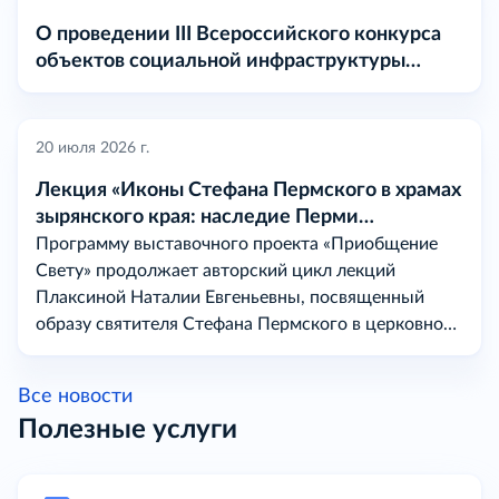
О проведении III Всероссийского конкурса
объектов социальной инфраструктуры
«МАРТ» в 2026 году
20 июля 2026 г.
Лекция «Иконы Стефана Пермского в храмах
зырянского края: наследие Перми
Вычегодской
Программу выставочного проекта «Приобщение
Свету» продолжает авторский цикл лекций
Плаксиной Наталии Евгеньевны, посвященный
образу святителя Стефана Пермского в церковном
искусстве на землях бывшей Перми Вычегодской.
Все новости
Полезные услуги