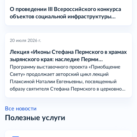
О проведении III Всероссийского конкурса
объектов социальной инфраструктуры
«МАРТ» в 2026 году
20 июля 2026 г.
Лекция «Иконы Стефана Пермского в храмах
зырянского края: наследие Перми
Вычегодской
Программу выставочного проекта «Приобщение
Свету» продолжает авторский цикл лекций
Плаксиной Наталии Евгеньевны, посвященный
образу святителя Стефана Пермского в церковном
искусстве на землях бывшей Перми Вычегодской.
Все новости
Полезные услуги